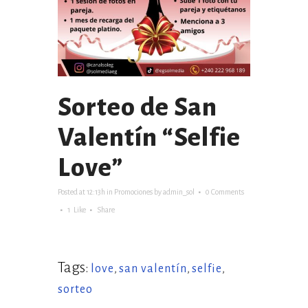
Sorteo de San
Valentín “Selfie
Love”
Posted at 12:13h
in
Promociones
by
admin_sol
0 Comments
1
Like
Share
Tags:
love
,
san valentín
,
selfie
,
sorteo