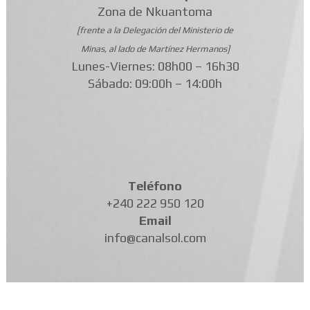
Zona de Nkuantoma
[frente a la Delegación del Ministerio de
Minas, al lado de Martínez Hermanos]
Lunes-Viernes: 08h00 – 16h30
Sábado: 09:00h – 14:00h
Teléfono
+240 222 950 120
Email
info@canalsol.com
FACEBOOK
X
INSTAGRAM