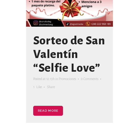
Sorteo de San
Valentín
“Selfie Love”
Posted at 12:13h
in
Promociones
0 Comments
1
Like
Share
READ MORE